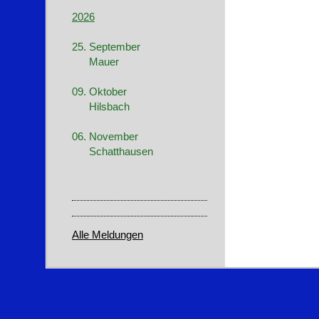
2026
25. September
Mauer
09. Oktober
Hilsbach
06. November
Schatthausen
Alle Meldungen