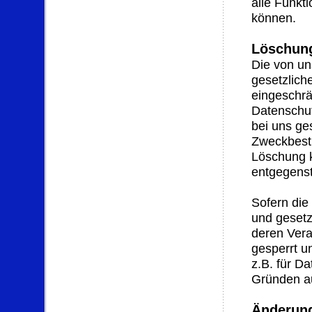
alle Funkt
können.
Löschun
Die von un
gesetzlich
eingeschrä
Datenschut
bei uns ge
Zweckbesti
Löschung k
entgegens
Sofern die
und gesetz
deren Vera
gesperrt un
z.B. für Da
Gründen a
Änderung