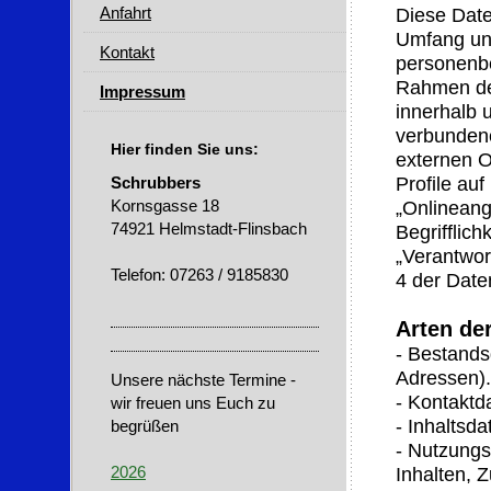
Anfahrt
Diese Date
Umfang un
Kontakt
personenbe
Rahmen de
Impressum
innerhalb 
verbundene
Hier finden Sie uns:
externen O
Profile au
Schrubbers
Kornsgasse 18
„Onlineang
74921 Helmstadt-Flinsbach
Begrifflich
„Verantwort
Telefon: 07263 / 9185830
4 der Dat
Arten de
- Bestand
Adressen).
Unsere nächste Termine -
- Kontaktd
wir freuen uns Euch zu
- Inhaltsda
begrüßen
- Nutzungs
2026
Inhalten, Z