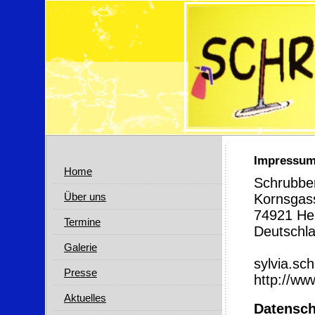
Impressu
Home
Schrubbe
Über uns
Kornsgas
74921 He
Termine
Deutschl
Galerie
sylvia.sc
Presse
http://ww
Aktuelles
Datensch