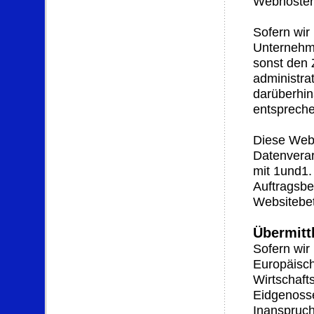
Webhostern
Sofern wi
Unternehme
sonst den 
administra
darüberhin
entsprech
Diese Webs
Datenverar
mit 1und1.
Auftragsb
Websitebet
Übermittl
Sofern wir
Europäisc
Wirtschaf
Eidgenosse
Inanspruch