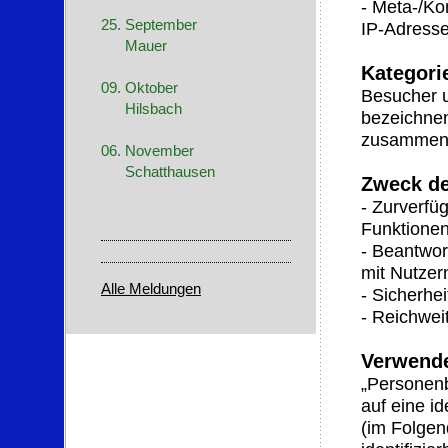
- Meta-/Ko
25. September
IP-Adresse
Mauer
Kategori
09. Oktober
Besucher 
Hilsbach
bezeichnen
zusammenfa
06. November
Schatthausen
Zweck de
- Zurverfü
Funktionen
- Beantwo
mit Nutzer
Alle Meldungen
- Sicherh
- Reichwe
Verwende
„Personenb
auf eine id
(im Folgen