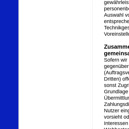
gewährleis
personenbe
Auswahl vo
entspreche
Technikges
Voreinstel
Zusammen
gemeinsa
Sofern wir
gegenüber
(Auftragsv
Dritten) of
sonst Zugri
Grundlage 
Übermittlu
Zahlungsdie
Nutzer eing
vorsieht o
Interessen