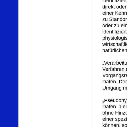
identifizie
direkt ode
einer Ken
zu Standor
oder zu e
identifizi
physiologi
wirtschaftl
natürliche
„Verarbeitu
Verfahren 
Vorgangsr
Daten. Der
Umgang mi
„Pseudony
Daten in e
ohne Hinzu
einer spez
können, so