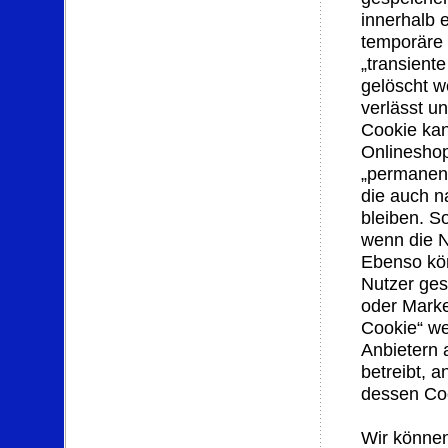
innerhalb 
temporäre 
„transient
gelöscht w
verlässt u
Cookie kan
Onlineshop
„permanent
die auch n
bleiben. S
wenn die N
Ebenso kön
Nutzer ges
oder Marke
Cookie“ we
Anbietern 
betreibt, 
dessen Coo
Wir könne